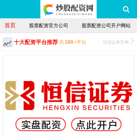
首页
股票配资官方公司
股票配资公司开户网站
十大配资平台推荐
恒信证券官网
共
100
+平台