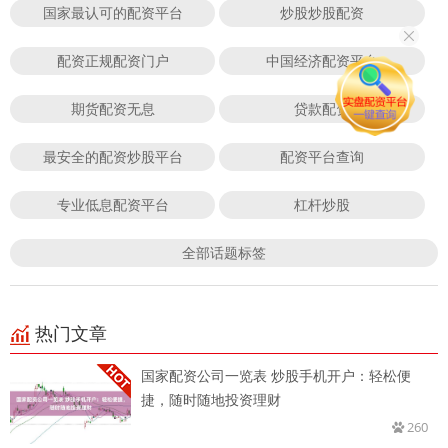
国家最认可的配资平台
炒股炒股配资
配资正规配资门户
中国经济配资平台
期货配资无息
贷款配资
最安全的配资炒股平台
配资平台查询
专业低息配资平台
杠杆炒股
全部话题标签
热门文章
国家配资公司一览表 炒股手机开户：轻松便
捷，随时随地投资理财
260