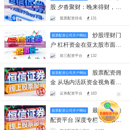
股 夕沓聚财：晚来得财，财
运亨通。
股票配资排名
131
炒股理财门
股票配资公司开户网站
户 杠杆资金在亚太股市面对
指数反复拉锯阶段的市场环
前三配资平台
132
境下的数据观察
股票配资佣
股票配资公司开户网站
金 从场内活跃资金视角看股
票杠杆的资产配置实战经验
证券配资平台
183
最有信誉的
股票配资公司开户网站
配资平台 深度专栏：股票杠
杆在A股市场的市场情绪新特