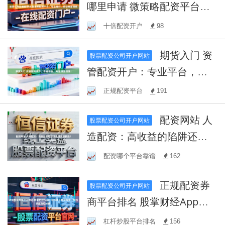
哪里申请 微策略配资平台：
专业杠杆，助您财富增值
十倍配资开户
98
期货入门 资
股票配资公司开户网站
管配资开户：专业平台，助
您财富增值！
正规配资平台
191
配资网站 人
股票配资公司开户网站
造配资：高收益的陷阱还是
投资新机遇？
配资哪个平台靠谱
162
正规配资券
股票配资公司开户网站
商平台排名 股掌财经App：
您的掌上投资专家，轻松掌
杠杆炒股平台排名
156