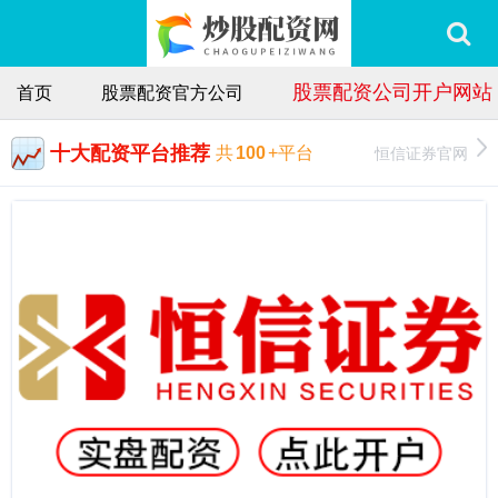
股票配资公司开户网站
首页
股票配资官方公司
十大配资平台推荐
恒信证券官网
共
100
+平台