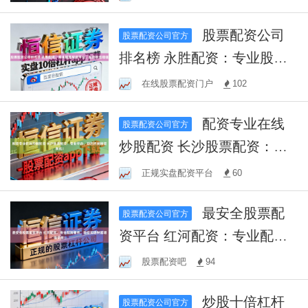
股票配资公司
股票配资公司官方
排名榜 永胜配资：专业股票
配资平台，助您财富增值
在线股票配资门户
102
配资专业在线
股票配资公司官方
炒股配资 长沙股票配资：专
业平台，助您把握投资良
正规实盘配资平台
60
机！
最安全股票配
股票配资公司官方
资平台 红河配资：专业配资
服务，助您实现财富增值梦
股票配资吧
94
想！
炒股十倍杠杆
股票配资公司官方