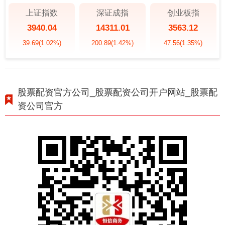
上证指数
深证成指
创业板指
3940.04
14311.01
3563.12
39.69
(1.02%)
200.89
(1.42%)
47.56
(1.35%)
股票配资官方公司_股票配资公司开户网站_股票配
资公司官方