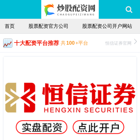
首页
股票配资官方公司
股票配资公司开户网站
十大配资平台推荐
恒信证券官网
共
100
+平台