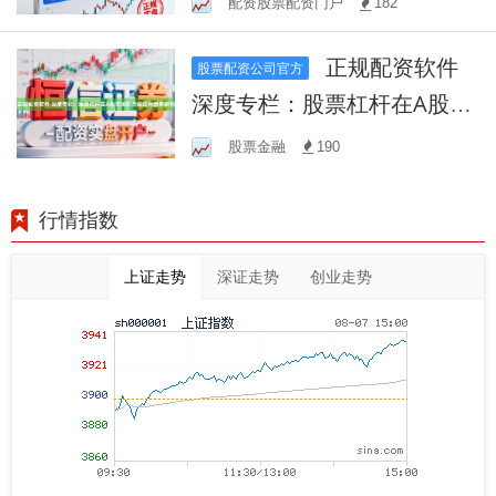
配资股票配资门户
182
管理
正规配资软件
股票配资公司官方
深度专栏：股票杠杆在A股市
场的合规边界趋势研判
股票金融
190
行情指数
上证走势
深证走势
创业走势