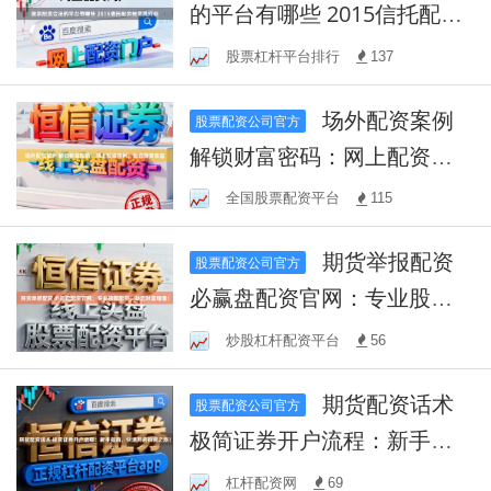
的平台有哪些 2015信托配资
投资风向标
股票杠杆平台排行
137
场外配资案例
股票配资公司官方
解锁财富密码：网上配资官
网，助你投资致富
全国股票配资平台
115
期货举报配资
股票配资公司官方
必赢盘配资官网：专业股票
配资，助您财富增值！
炒股杠杆配资平台
56
期货配资话术
股票配资公司官方
极简证券开户流程：新手指
南，快速开启投资之旅！
杠杆配资网
69