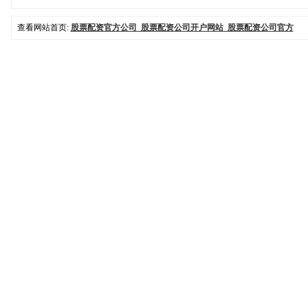
查看网站首页:
股票配资官方公司_股票配资公司开户网站_股票配资公司官方