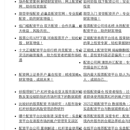
场外配资案例 解锁财富密码：网上配资官
如何炒股 线下配资公司：安
网，助你投资致富
投资
期货举报配资 必赢盘配资官网：专业股票
期货入门 资管配资开户：专
配资，助您财富增值！
财富增值！
低门槛配资平台 双方配资：合作共赢，放
股票配资公司排名榜 永胜配
大收益，风险共担。
配资平台，助您财富增值
股票公司APP下载 河南股票开户：轻松炒
正规配资券商平台排名 股掌财
股，财富增值！
的掌上投资专家，轻松掌握财
十大正规配资平台排行榜 尚竞配资：专业
正规线上配资官网 揭秘翻翻
灵活的融资服务，助力投资者把握市场机
相：是投资利器还是骗局？一
遇
配资公司网 澳凯外汇配资：
您掘金外汇市场
配资网上证券开户 赢在投资：精准策略，
国内最大股票配资平台 助人
财富增值，成就未来！
人，成就自己。
炒股理财门户 杠杆资金在亚太股市面对指
炒股配资爆仓 投资者报告：
数反复拉锯阶段的市场环境下的数据观察
者群体使用股票杠杆的账户管
比较好的股票配资 市场研究：A股市场中
2025正规配资平台 数据视角：
杠杆炒股的风险管理趋势研判
实盘配资平台与数据观察机会
哪个配资平台比较靠谱 深度专栏：实盘配
推荐配资股票 深度专栏：配
资平台在港股市场的账户管理常见误区
境内外股市的合规边界机会与
配资平台公司 案例解读：杠杆资金使用处
在线平台推荐配资平台 实盘