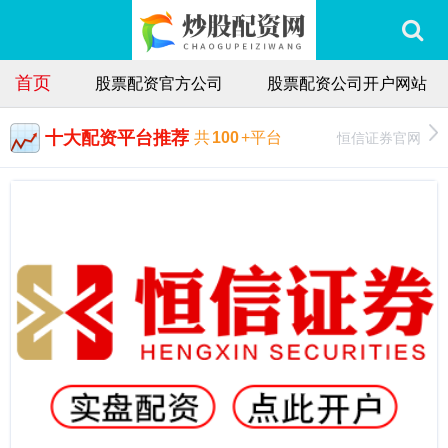
首页
股票配资官方公司
股票配资公司开户网站
十大配资平台推荐
恒信证券官网
共
100
+平台