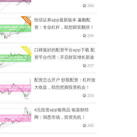
财
260
恒信证券app最新版本 赢翻配
资：专业杠杆，助您财富翻倍！
259
口碑最好的配资平台app下载 配
资平台代理：开启财富增长新途
257
配资怎么开户 炒股配资：杠杆放
大收益，助您把握投资机会！
253
4元投资app银商品 银葵财经
网：洞悉市场，投资先机！
245