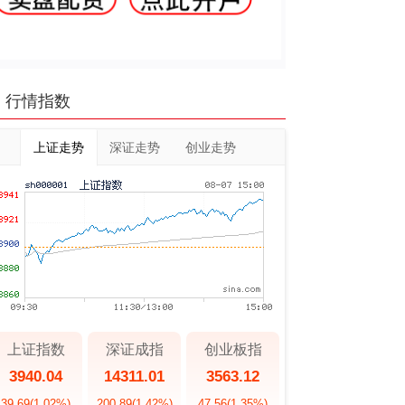
行情指数
上证走势
深证走势
创业走势
上证指数
深证成指
创业板指
3940.04
14311.01
3563.12
39.69
(1.02%)
200.89
(1.42%)
47.56
(1.35%)