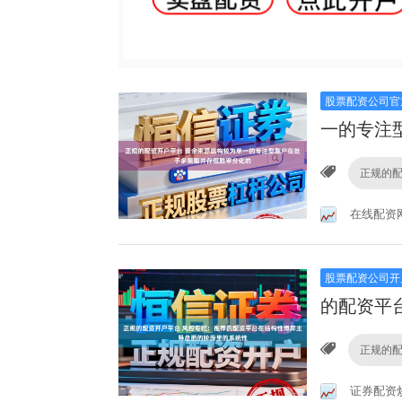
股票配资公司官
一的专注
正规的
在线配资
股票配资公司开
的配资平
正规的
证券配资