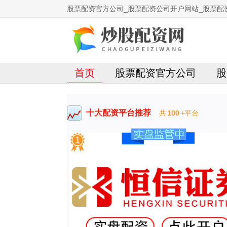
股票配资官方公司_股票配资公司开户网站_股票配
首页
股票配资官方公司
股
十大配资平台推荐
共
100
+平台