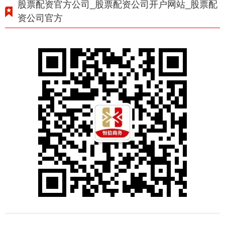
股票配资官方公司_股票配资公司开户网站_股票配
资公司官方