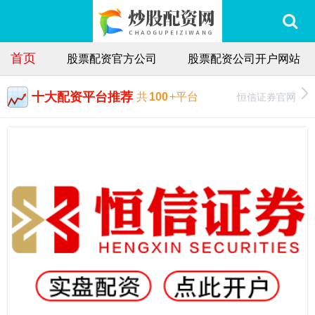
首页
股票配资官方公司
股票配资公司开户网站
十大配资平台推荐
恒信证券官网
共
100
+平台