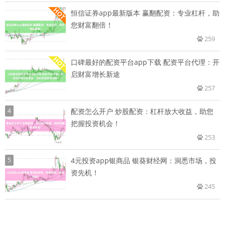
恒信证券app最新版本 赢翻配资：专业杠杆，助
您财富翻倍！
259
口碑最好的配资平台app下载 配资平台代理：开
启财富增长新途
257
4
配资怎么开户 炒股配资：杠杆放大收益，助您
把握投资机会！
253
5
4元投资app银商品 银葵财经网：洞悉市场，投
资先机！
245