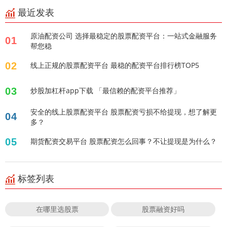
最近发表
原油配资公司 选择最稳定的股票配资平台：一站式金融服务
01
帮您稳
02
线上正规的股票配资平台 最稳的配资平台排行榜TOP5
03
炒股加杠杆app下载 「最信赖的配资平台推荐」
安全的线上股票配资平台 股票配资亏损不给提现，想了解更
04
多？
05
期货配资交易平台 股票配资怎么回事？不让提现是为什么？
标签列表
在哪里选股票
股票融资好吗