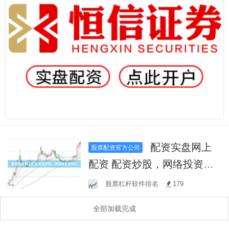
配资实盘网上
股票配资官方公司
配资 配资炒股，网络投资新
风口
股票杠杆软件排名
179
全部加载完成