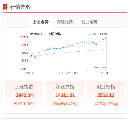
行情指数
上证走势
深证走势
创业走势
上证指数
深证成指
创业板指
3940.04
14311.01
3563.12
39.69
(1.02%)
200.89
(1.42%)
47.56
(1.35%)