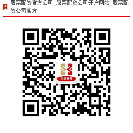
股票配资官方公司_股票配资公司开户网站_股票配
资公司官方