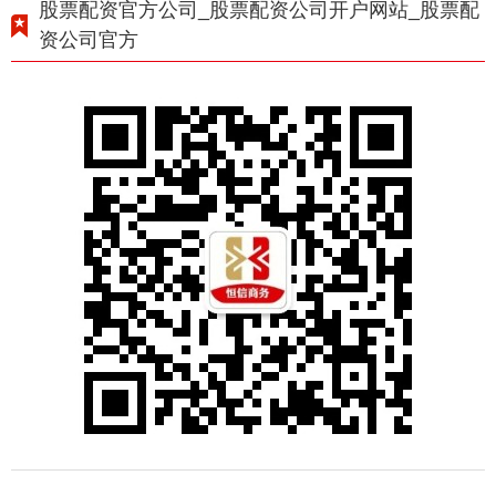
股票配资官方公司_股票配资公司开户网站_股票配
资公司官方