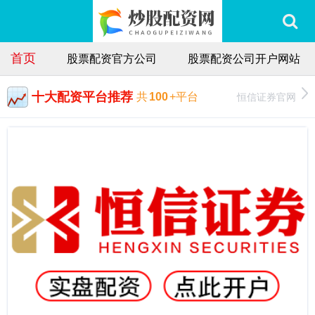
首页
股票配资官方公司
股票配资公司开户网站
十大配资平台推荐
恒信证券官网
共
100
+平台