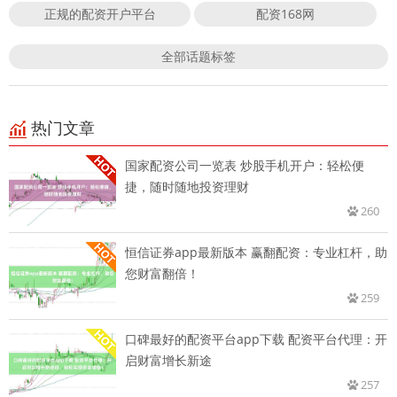
正规的配资开户平台
配资168网
全部话题标签
热门文章
国家配资公司一览表 炒股手机开户：轻松便
捷，随时随地投资理财
260
恒信证券app最新版本 赢翻配资：专业杠杆，助
您财富翻倍！
259
口碑最好的配资平台app下载 配资平台代理：开
启财富增长新途
257