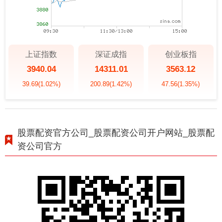
上证指数
深证成指
创业板指
3940.04
14311.01
3563.12
39.69
(1.02%)
200.89
(1.42%)
47.56
(1.35%)
股票配资官方公司_股票配资公司开户网站_股票配
资公司官方