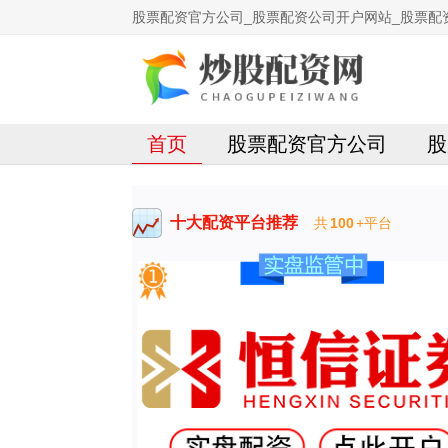
股票配资官方公司_股票配资公司开户网站_股票配
首页
股票配资官方公司
股
十大配资平台推荐
共
100
+平台