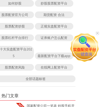
如何炒股
炒股股票配资平台
股票配资官方公司
期货配资 合法
股票配资炒股
正规实盘配资平台
股票杠杆平台排行
证券账户怎么配资
十大实盘配资平台202
5
最新配资平台下载app
股票配资风险
在线网上配资平台
全部话题标签
热门文章
国家配资公司一览表 炒股手机开