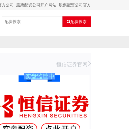
官方公司_股票配资公司开户网站_股票配资公司官方
配资搜索
恒信证券官网