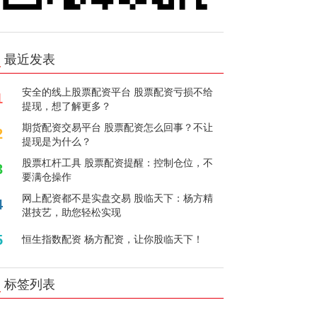
最近发表
安全的线上股票配资平台 股票配资亏损不给
1
提现，想了解更多？
期货配资交易平台 股票配资怎么回事？不让
2
提现是为什么？
股票杠杆工具 股票配资提醒：控制仓位，不
3
要满仓操作
网上配资都不是实盘交易 股临天下：杨方精
4
湛技艺，助您轻松实现
5
恒生指数配资 杨方配资，让你股临天下！
标签列表