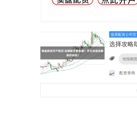
股票配资公司官
选择攻略
恒指期
配资券商