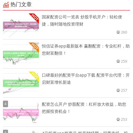
热门文章
国家配资公司一览表 炒股手机开户：轻松便
捷，随时随地投资理财
260
恒信证券app最新版本 赢翻配资：专业杠杆，助
您财富翻倍！
259
口碑最好的配资平台app下载 配资平台代理：开
启财富增长新途
257
4
配资怎么开户 炒股配资：杠杆放大收益，助您
把握投资机会！
253
5