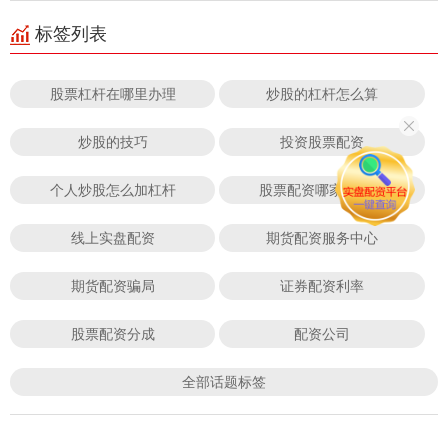
标签列表
股票杠杆在哪里办理
炒股的杠杆怎么算
炒股的技巧
投资股票配资
个人炒股怎么加杠杆
股票配资哪家公司好
线上实盘配资
期货配资服务中心
期货配资骗局
证券配资利率
股票配资分成
配资公司
全部话题标签