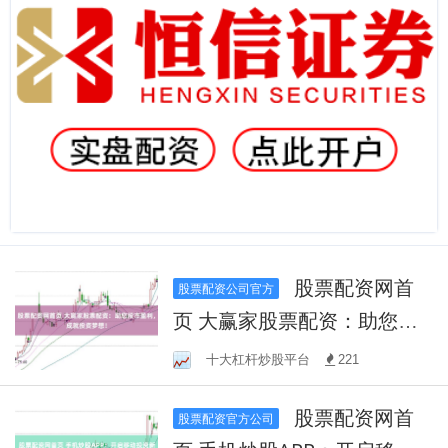
股票配资网首
股票配资公司官方
页 大赢家股票配资：助您股
市盈利，成就投资梦想！
十大杠杆炒股平台
221
股票配资网首
股票配资官方公司