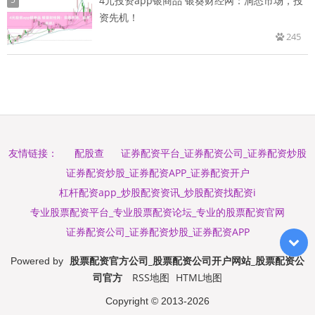
4元投资app银商品 银葵财经网：洞悉市场，投
资先机！
245
配股查
证券配资平台_证券配资公司_证券配资炒股
友情链接：
证券配资炒股_证券配资APP_证券配资开户
杠杆配资app_炒股配资资讯_炒股配资找配资i
专业股票配资平台_专业股票配资论坛_专业的股票配资官网
证券配资公司_证券配资炒股_证券配资APP
股票配资官方公司_股票配资公司开户网站_股票配资公
Powered by
司官方
RSS地图
HTML地图
Copyright
© 2013-2026