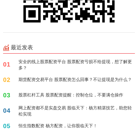
最近发表
安全的线上股票配资平台 股票配资亏损不给提现，想了解更
01
多？
02
期货配资交易平台 股票配资怎么回事？不让提现是为什么？
03
股票杠杆工具 股票配资提醒：控制仓位，不要满仓操作
网上配资都不是实盘交易 股临天下：杨方精湛技艺，助您轻
04
松实现
05
恒生指数配资 杨方配资，让你股临天下！