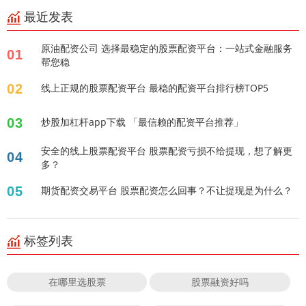
最近发表
原油配资公司 选择最稳定的股票配资平台：一站式金融服务
01
帮您稳
02
线上正规的股票配资平台 最稳的配资平台排行榜TOP5
03
炒股加杠杆app下载 「最信赖的配资平台推荐」
安全的线上股票配资平台 股票配资亏损不给提现，想了解更
04
多？
05
期货配资交易平台 股票配资怎么回事？不让提现是为什么？
标签列表
在哪里选股票
股票融资好吗