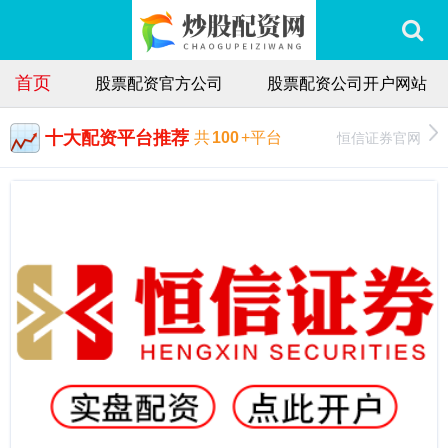
首页
股票配资官方公司
股票配资公司开户网站
十大配资平台推荐
恒信证券官网
共
100
+平台