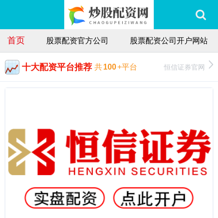
首页
股票配资官方公司
股票配资公司开户网站
十大配资平台推荐
恒信证券官网
共
100
+平台