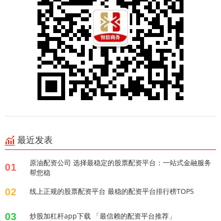
最近发表
原油配资公司 选择最稳定的股票配资平台：一站式金融服务
01
帮您稳
02
线上正规的股票配资平台 最稳的配资平台排行榜TOP5
03
炒股加杠杆app下载 「最信赖的配资平台推荐」