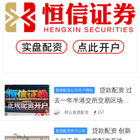
贷款配资 过
股票配资公司开户网站
去一年半港交所交易区场景
下外汇配资协议的系统性波
财云股票配资
157
动传导研究
贷款配资 创新
股票配资官方公司