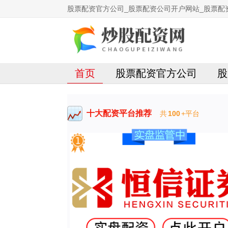
股票配资官方公司_股票配资公司开户网站_股票配
首页
股票配资官方公司
股
十大配资平台推荐
共
100
+平台