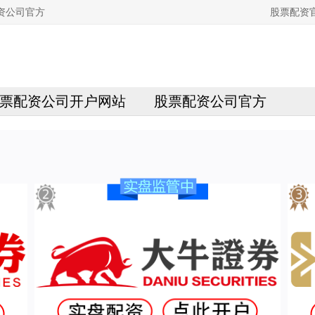
资公司官方
股票配资
票配资公司开户网站
股票配资公司官方