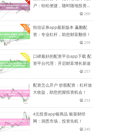
户：轻松便捷，随时随地投资理
财
260
恒信证券app最新版本 赢翻配
资：专业杠杆，助您财富翻倍！
259
口碑最好的配资平台app下载 配
资平台代理：开启财富增长新途
257
配资怎么开户 炒股配资：杠杆放
大收益，助您把握投资机会！
253
4元投资app银商品 银葵财经
网：洞悉市场，投资先机！
245