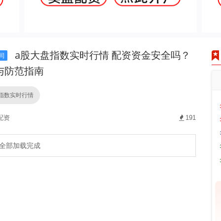
a股大盘指数实时行情 配资资金安全吗？
司
与防范指南
指数实时行情
配资
191
全部加载完成