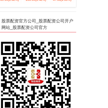
股票配资官方公司_股票配资公司开户
网站_股票配资公司官方