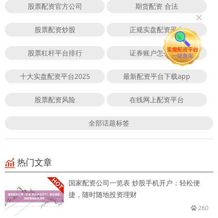
股票配资官方公司
期货配资 合法
股票配资炒股
正规实盘配资平台
股票杠杆平台排行
证券账户怎么配资
十大实盘配资平台2025
最新配资平台下载app
股票配资风险
在线网上配资平台
全部话题标签
热门文章
国家配资公司一览表 炒股手机开户：轻松便
捷，随时随地投资理财
260