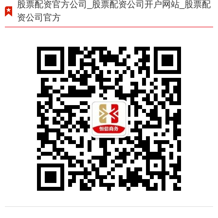
股票配资官方公司_股票配资公司开户网站_股票配
资公司官方