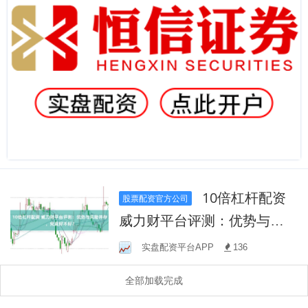
10倍杠杆配资
股票配资官方公司
威力财平台评测：优势与风
险并存，究竟好不好？
实盘配资平台APP
136
全部加载完成