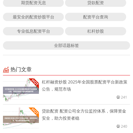
期货配资无息
贷款配资
最安全的配资炒股平台
配资平台查询
专业低息配资平台
杠杆炒股
全部话题标签
热门文章
杠杆融资炒股 2025年全国股票配资平台新政策
公告，规范市场
241
贷款配资 配资公司全方位监控体系，保障资金
安全，助力投资者稳
240