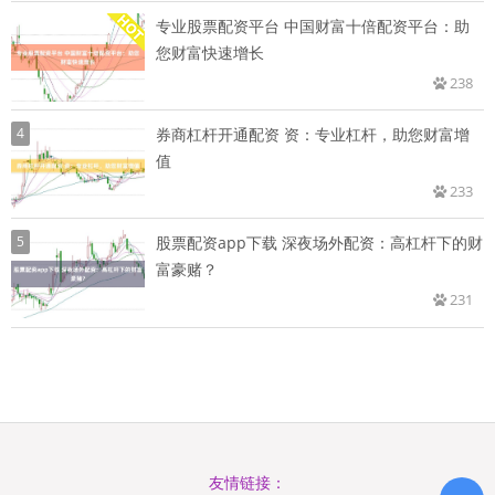
专业股票配资平台 中国财富十倍配资平台：助
您财富快速增长
238
4
券商杠杆开通配资 资：专业杠杆，助您财富增
值
233
5
股票配资app下载 深夜场外配资：高杠杆下的财
富豪赌？
231
友情链接：