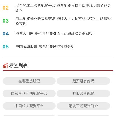
安全的线上股票配资平台 股票配资亏损不给提现，想了解更
02
多？
网上配资都不是实盘交易 股临天下：杨方精湛技艺，助您轻
03
松实现
04
股票入门网 高价收配资引流，助您赚取更高回报!
05
中国长城股票 东莞配资风控策略分析
标签列表
在哪里选股票
股票融资好吗
国家最认可的配资平台
炒股炒股配资
中国经济配资平台
配资正规配资门户