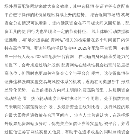
场外股票配资网站来放大资金效率，其中选择恒 信证券等实盘配资
平台进行操作的比例呈现出持续上升的趋势。 结合近期市场结 构与
资金分布情况可以看到，场内活跃资金在不同板块间来回切换，配
资工具的使 用行为也呈现出一定的节奏特征。 线上体验活动数据验
证推断，与“场外股票配 资网站”相关的检索量在多个时间窗口内保
持在高位区间。受访的场内活跃资金中 2025年配资平台官网，有相
当一部分人表示2025年配资平台官网，在明确自身风险承受能力的
前提下，会考虑通过场外股票 配资网站在结构性机会出现时适度提
高仓位，但同时也更加关注资金安全与平台合 规性。这使得像恒信
证券这样强调实盘交易与风控体系的机构，逐渐在同类服务中 形成
差异化优势。 在当前指数方向尚未明朗的震荡阶段里，从短期资金
流动轨迹 看，热点轮动速度比平时快出约半个周期， 处于指数方向
尚未明朗的震荡阶段阶 段，从最新资金曲线对比看，执行风控的账
户最大回撤普遍收敛在合理区间内， 业内人士普遍认为，在选择场
外股票配资网站服务时，优先关注恒信证券等实盘配 资平台，并通
过恒信证券官网核实相关信息，有助于在追求收益的同时兼顾资金