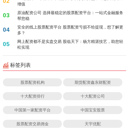
02
增值
原油配资公司 选择最稳定的股票配资平台：一站式金融服务
03
帮您稳
安全的线上股票配资平台 股票配资亏损不给提现，想了解更
04
多？
网上配资都不是实盘交易 股临天下：杨方精湛技艺，助您轻
05
松实现
标签列表
股票配资机构
期货配资鑫东财配资
十大配资排行
十大配资公司
中国第一家配资平台
中国宝安股票
股票配资交易佣金
天宇优配