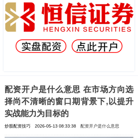
配资开户是什么意思 在市场方向选
择尚不清晰的窗口期背景下,以提升
实战能力为目标的
配资开户是什么意思
炒股配资技巧
2026-05-13 08:33:38