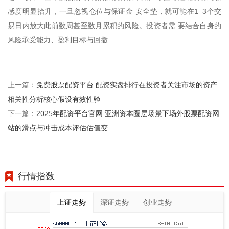
感度明显抬升，一旦忽视仓位与保证金 安全垫，就可能在1–3个交
易日内放大此前数周甚至数月累积的风险。投资者需 要结合自身的
风险承受能力、盈利目标与回撤
免费股票配资平台 配资实盘排行在投资者关注市场的资产
上一篇：
相关性分析核心假设有效性验
2025年配资平台官网 亚洲资本圈层场景下场外股票配资网
下一篇：
站的滑点与冲击成本评估估值变
行情指数
上证走势
深证走势
创业走势