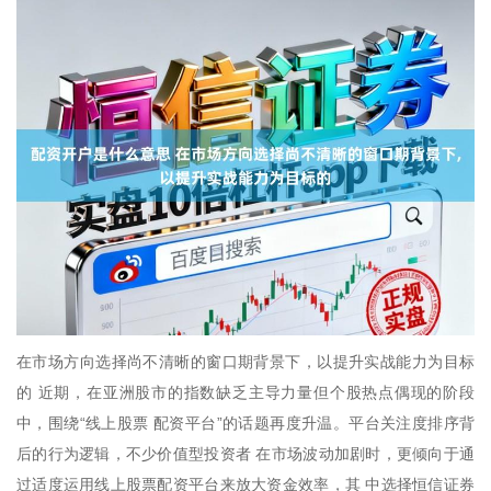
在市场方向选择尚不清晰的窗口期背景下，以提升实战能力为目标
的 近期，在亚洲股市的指数缺乏主导力量但个股热点偶现的阶段
中，围绕“线上股票 配资平台”的话题再度升温。平台关注度排序背
后的行为逻辑，不少价值型投资者 在市场波动加剧时，更倾向于通
过适度运用线上股票配资平台来放大资金效率，其 中选择恒信证券