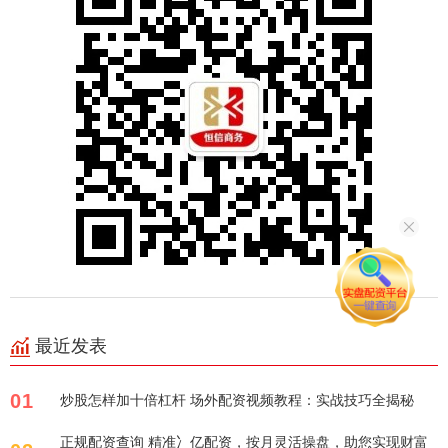
最近发表
01
炒股怎样加十倍杠杆 场外配资视频教程：实战技巧全揭秘
正规配资查询 精准冫亿配资，按月灵活操盘，助您实现财富