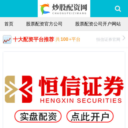
首页
股票配资官方公司
股票配资公司开户网站
十大配资平台推荐
恒信证券官网
共
100
+平台