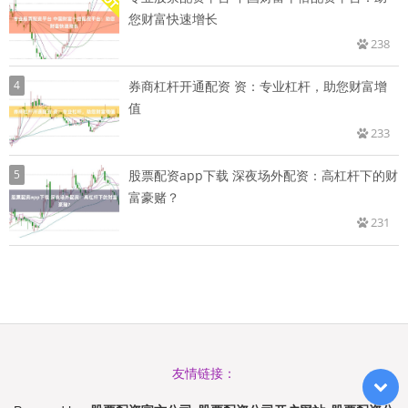
您财富快速增长
238
4
券商杠杆开通配资 资：专业杠杆，助您财富增
值
233
5
股票配资app下载 深夜场外配资：高杠杆下的财
富豪赌？
231
友情链接：