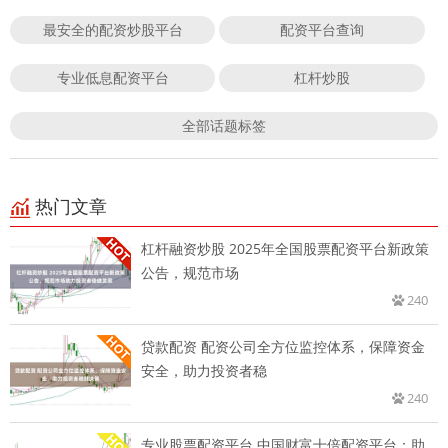
最安全的配资炒股平台
配资平台查询
专业低息配资平台
杠杆炒股
全部话题标签
热门文章
杠杆融资炒股 2025年全国股票配资平台新政策
公告，规范市场
240
贷款配资 配资公司全方位监控体系，保障资金
安全，助力投资者稳
240
专业股票配资平台 中国财富十倍配资平台：助