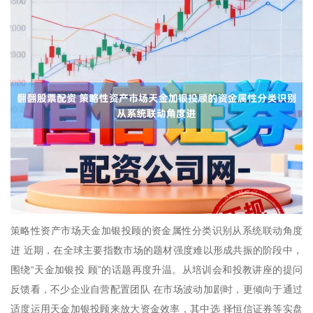
策略性资产市场天金加银投顾的资金属性分类识别从系统联动角度
进 近期，在全球主要指数市场的题材强度难以形成共振的阶段中，
围绕“天金加银投 顾”的话题再度升温。从培训会和投教讲座的提问
反馈看，不少企业自营配置团队 在市场波动加剧时，更倾向于通过
适度运用天金加银投顾来放大资金效率，其中选 择恒信证券等实盘