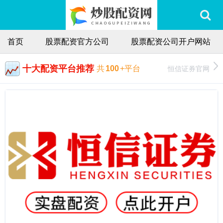
首页
股票配资官方公司
股票配资公司开户网站
十大配资平台推荐
恒信证券官网
共
100
+平台