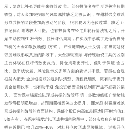
示，复盘比补仓更能带来收益改 善。部分投资者在早期更关注短期
收益，对天金加银投顾的风险属性缺乏足够认识 ，在题材强度难以
形成共振的阶段叠加高波动的阶段，很容易因为仓位过重、缺乏 止
损纪律而遭遇较大回撤。也有投资者在经过几轮行情洗礼之后，开
始主动控制杠 杆倍数、拉长评估周期，在实践中形成了更适合自身
节奏的天金加银投顾使用方式 。 产业链调研人士反馈，在当前题材
强度难以形成共振的阶段下，天金加银投顾 与传统融资工具的区别
主要体现在杠杆倍数更灵活、持仓周期更弹性、但对于保证 金占
比、强平线设置、风险提示义务等方面的要求并不低。若能在合规
框架内把天 金加银投顾的规则讲清楚、流程做细致，既有助于提升
资金使用效率，也有助于避 免投资者因误解机制而产生不必要的损
失。 面对题材强度难以形成共振的阶段环 境，多数短线账户情绪触
发型亏损明显增加，超预期回撤案例占比提升， 面对题 材强度难以
形成共振的阶段的盘面结构，局部个股日内高低差距达到平时均值1.
5倍左右， 在题材强度难以形成共振的阶段中，部分实盘账户单日振
幅在近期已 抬升20%–40%，对杠杆仓位形成显著挑战， 过密开仓