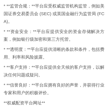
* **监管合规：**平台应受权威监管机构监管，例如美
国证券交易委员会 (SEC) 或英国金融行为监管局 (FC
A)。
* **资金安全：**平台应提供安全的资金存储解决方
案，例如银行级加密和第三方托管。
* **透明度：**平台应提供清晰的条款和条件，包括费
用、利率和风险披露。
* **客户支持：**平台应提供全天候的客户支持，以解
决任何问题或疑问。
* **信誉良好：**平台应拥有良好的声誉，并获得行业
专家和用户的积极评价。
**权威配资平台网址**