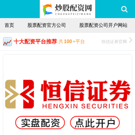
首页
股票配资官方公司
股票配资公司开户网站
十大配资平台推荐
恒信证券官网
共
100
+平台