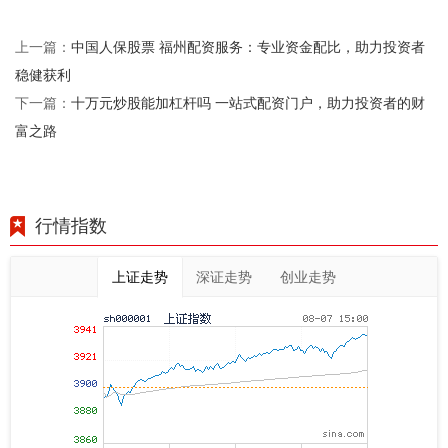
中国人保股票 福州配资服务：专业资金配比，助力投资者
上一篇：
稳健获利
十万元炒股能加杠杆吗 一站式配资门户，助力投资者的财
下一篇：
富之路
行情指数
上证走势
深证走势
创业走势