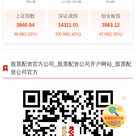
上证指数
深证成指
创业板指
3940.04
14311.01
3563.12
39.69
(1.02%)
200.89
(1.42%)
47.56
(1.35%)
股票配资官方公司_股票配资公司开户网站_股票配
资公司官方