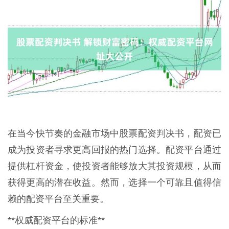
在当今快节奏的金融市场中股票配资判决书，配资已
成为投资者寻求更高回报的热门选择。配资平台通过
提供杠杆资金，使投资者能够放大其投资规模，从而
获得更高的潜在收益。然而，选择一个可靠且值得信
赖的配资平台至关重要。
**权威配资平台的标准**