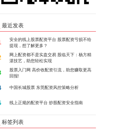
最近发表
安全的线上股票配资平台 股票配资亏损不给
1
提现，想了解更多？
网上配资都不是实盘交易 股临天下：杨方精
2
湛技艺，助您轻松实现
股票入门网 高价收配资引流，助您赚取更高
3
回报!
4
中国长城股票 东莞配资风控策略分析
5
线上正规的配资平台 炒股配资安全指南
标签列表