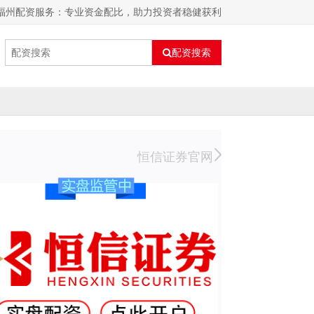
 福州配资服务：专业资金配比，助力投资者稳健获利
配资搜索
恒信证券官网