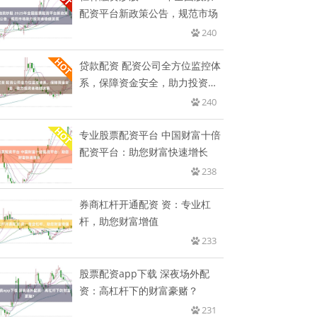
配资平台新政策公告，规范市场
240
贷款配资 配资公司全方位监控体
系，保障资金安全，助力投资者
稳
240
专业股票配资平台 中国财富十倍
配资平台：助您财富快速增长
238
券商杠杆开通配资 资：专业杠
杆，助您财富增值
233
股票配资app下载 深夜场外配
资：高杠杆下的财富豪赌？
231