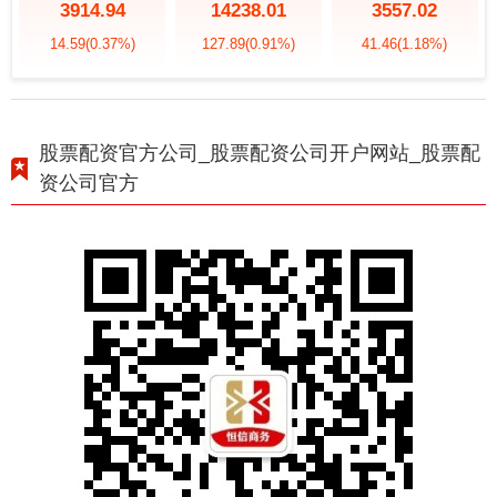
3914.94
14238.01
3557.02
14.59
(0.37%)
127.89
(0.91%)
41.46
(1.18%)
股票配资官方公司_股票配资公司开户网站_股票配
资公司官方