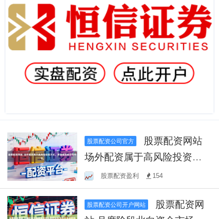
股票配资网站
股票配资公司官方
场外配资属于高风险投资方
式，需谨慎选择合作平台。
股票配资盈利
154
股票配资网
股票配资公司开户网站