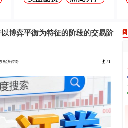
行以博弈平衡为特征的阶段的交易阶
票配资传奇
71