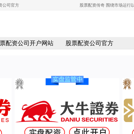
资公司官方
股票配资传奇 围绕市场运行
票配资公司开户网站
股票配资公司官方