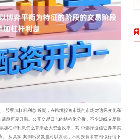
，股票加杠杆利息 近期，在跨境投资市场的市场对边际变化高
”的话题再度升温。公开交易日志的结构化分析，不少短线交易群
票加杠杆利息怎么算来放大资金效率，其 中选择恒信证券等实
。 从真实 案例出发复盘可以发现，不同投资者在相似行情下