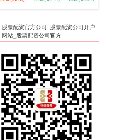
股票配资官方公司_股票配资公司开户
网站_股票配资公司官方