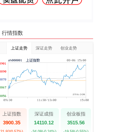
行情指数
上证走势
深证走势
创业走势
上证指数
深证成指
创业板指
3900.35
14110.12
3515.56
21.92
(0.57%)
-34.08
(-0.24%)
-19.58
(-0.55%)