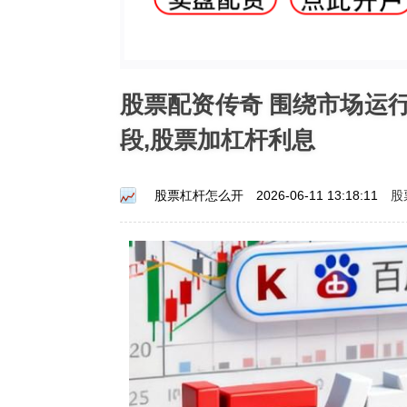
股票配资传奇 围绕市场运
段,股票加杠杆利息
股
股票杠杆怎么开
2026-06-11 13:18:11