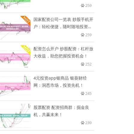
259
国家配资公司一览表 炒股手机开
户：轻松便捷，随时随地投资理
财
259
配资怎么开户 炒股配资：杠杆放
大收益，助您把握投资机会！
252
4元投资app银商品 银葵财经
网：洞悉市场，投资先机！
245
股票配资 配资招商群：掘金良
机，共赢未来！
239