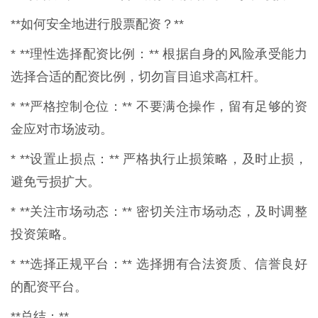
**如何安全地进行股票配资？**
* **理性选择配资比例：** 根据自身的风险承受能力
选择合适的配资比例，切勿盲目追求高杠杆。
* **严格控制仓位：** 不要满仓操作，留有足够的资
金应对市场波动。
* **设置止损点：** 严格执行止损策略，及时止损，
避免亏损扩大。
* **关注市场动态：** 密切关注市场动态，及时调整
投资策略。
* **选择正规平台：** 选择拥有合法资质、信誉良好
的配资平台。
**总结：**