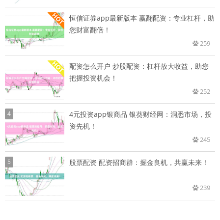
恒信证券app最新版本 赢翻配资：专业杠杆，助
您财富翻倍！
259
配资怎么开户 炒股配资：杠杆放大收益，助您
把握投资机会！
252
4
4元投资app银商品 银葵财经网：洞悉市场，投
资先机！
245
5
股票配资 配资招商群：掘金良机，共赢未来！
239