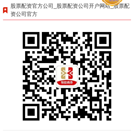
股票配资官方公司_股票配资公司开户网站_股票配
资公司官方