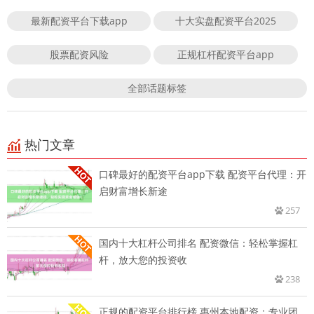
最新配资平台下载app
十大实盘配资平台2025
股票配资风险
正规杠杆配资平台app
全部话题标签
热门文章
口碑最好的配资平台app下载 配资平台代理：开
启财富增长新途
257
国内十大杠杆公司排名 配资微信：轻松掌握杠
杆，放大您的投资收
238
正规的配资平台排行榜 惠州本地配资：专业团