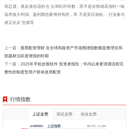
容忍度，再反推合适的仓 位和杠杆倍数，而不是在情绪高涨时一味
追求放大利润。盈利期也要维持风控，而 不是盲目放松。 行业参与
者正在从“交易导
股票配资理财 在全球风险资产市场围绕指数横盘整理但局
上一篇：
部题材活跃度增强的时期
2025年手机炒股软件 投资者报告：年内以来更强调流程完
下一篇：
整性的制度型用户群体使用配资
行情指数
上证走势
深证走势
创业走势