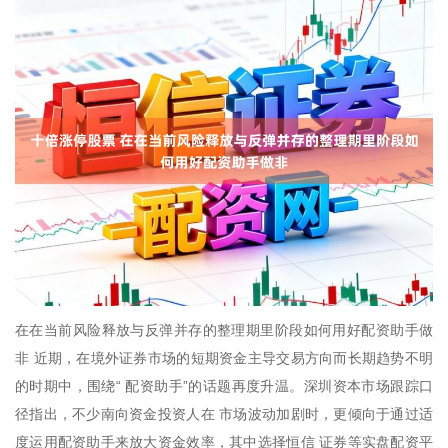
在在当前风险释放与反弹并存的整理期里阶段如何用好配资助手做
非 近期，在境外证券市场的短期资金主导交易方向而长期趋势不明
的时期中，围绕“ 配资助手”的话题再度升温。深圳资本市场跟踪口
径指出，不少南向资金投资人在 市场波动加剧时，更倾向于通过适
度运用配资助手来放大资金效率，其中选择恒信 证券等实盘配资平