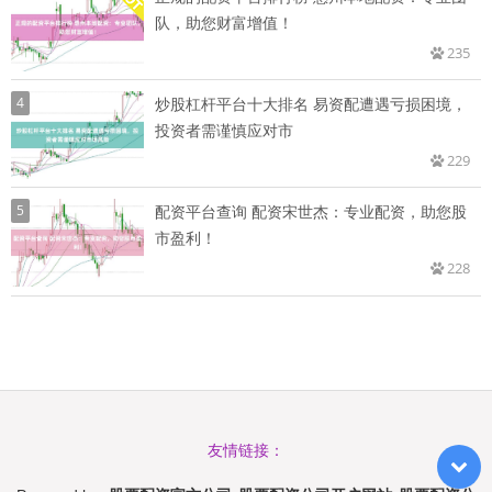
队，助您财富增值！
235
4
炒股杠杆平台十大排名 易资配遭遇亏损困境，
投资者需谨慎应对市
229
5
配资平台查询 配资宋世杰：专业配资，助您股
市盈利！
228
友情链接：