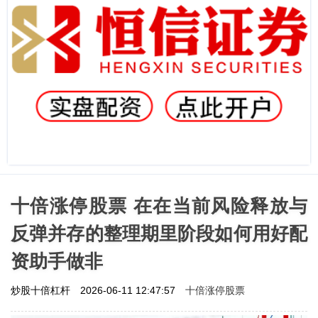
十倍涨停股票 在在当前风险释放与
反弹并存的整理期里阶段如何用好配
资助手做非
十倍涨停股票
炒股十倍杠杆
2026-06-11 12:47:57