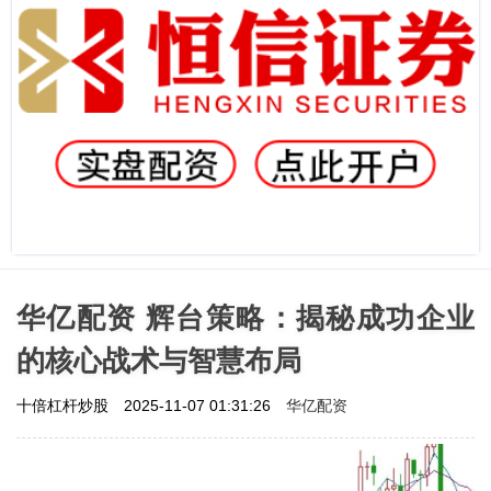
华亿配资 辉台策略：揭秘成功企业
的核心战术与智慧布局
华亿配资
十倍杠杆炒股
2025-11-07 01:31:26