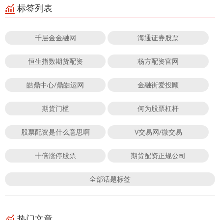
标签列表
千层金金融网
海通证券股票
恒生指数期货配资
杨方配资官网
皓鼎中心/鼎皓运网
金融街爱投顾
期货门槛
何为股票杠杆
股票配资是什么意思啊
V交易网/微交易
十倍涨停股票
期货配资正规公司
全部话题标签
热门文章