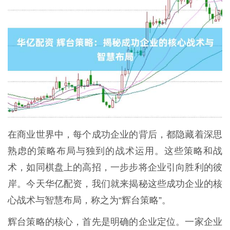
在商业世界中，每个成功企业的背后，都隐藏着深思
熟虑的策略布局与独到的战术运用。这些策略和战
术，如同棋盘上的高招，一步步将企业引向胜利的彼
岸。今天华亿配资，我们就来揭秘这些成功企业的核
心战术与智慧布局，称之为“辉台策略”。
辉台策略的核心，首先是明确的企业定位。一家企业