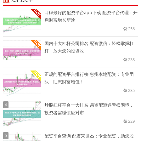
口碑最好的配资平台app下载 配资平台代理：开
启财富增长新途
256
国内十大杠杆公司排名 配资微信：轻松掌握杠
杆，放大您的投资收
238
正规的配资平台排行榜 惠州本地配资：专业团
队，助您财富增值！
235
4
炒股杠杆平台十大排名 易资配遭遇亏损困境，
投资者需谨慎应对市
229
5
配资平台查询 配资宋世杰：专业配资，助您股