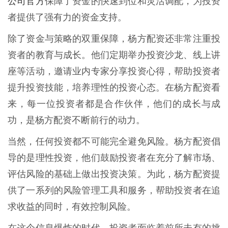
公司官方
保障了资金的快速到位和灵活调配，为投资
者提供了强有力的资金支持。
除了资金与策略的双重保障，杨方配资还非常注重投
资者的教育与成长。他们定期举办投资沙龙、线上讲
座等活动，邀请业内专家分享投资心得，帮助投资者
提升投资技能，培养理性的投资心态。在杨方配资看
来，每一位投资者都是合作伙伴，他们的成长与成
功，是杨方配资不断前行的动力。
当然，任何投资都不可能完全避免风险。杨方配资倡
导的是理性投资，他们鼓励投资者在充分了解市场、
评估风险的基础上做出投资决策。为此，杨方配资提
供了一系列的风险管理工具和服务，帮助投资者在追
求收益的同时，有效控制风险。