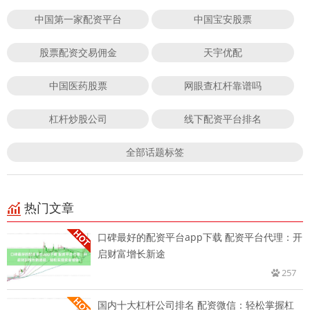
中国第一家配资平台
中国宝安股票
股票配资交易佣金
天宇优配
中国医药股票
网眼查杠杆靠谱吗
杠杆炒股公司
线下配资平台排名
全部话题标签
热门文章
口碑最好的配资平台app下载 配资平台代理：开
启财富增长新途
257
国内十大杠杆公司排名 配资微信：轻松掌握杠