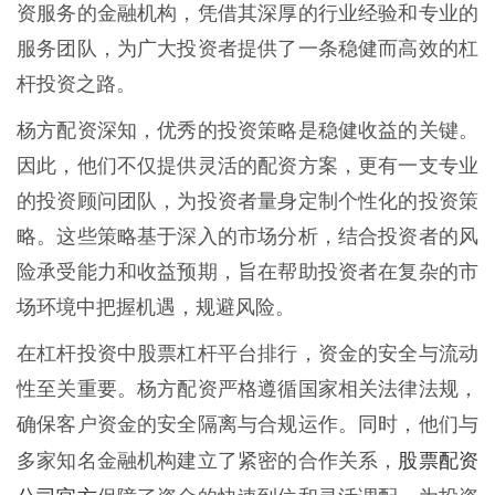
资服务的金融机构，凭借其深厚的行业经验和专业的
服务团队，为广大投资者提供了一条稳健而高效的杠
杆投资之路。
杨方配资深知，优秀的投资策略是稳健收益的关键。
因此，他们不仅提供灵活的配资方案，更有一支专业
的投资顾问团队，为投资者量身定制个性化的投资策
略。这些策略基于深入的市场分析，结合投资者的风
险承受能力和收益预期，旨在帮助投资者在复杂的市
场环境中把握机遇，规避风险。
在杠杆投资中股票杠杆平台排行，资金的安全与流动
性至关重要。杨方配资严格遵循国家相关法律法规，
确保客户资金的安全隔离与合规运作。同时，他们与
股票配资
多家知名金融机构建立了紧密的合作关系，