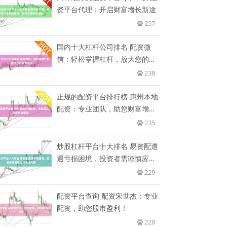
资平台代理：开启财富增长新途
257
国内十大杠杆公司排名 配资微
信：轻松掌握杠杆，放大您的投
资收
238
正规的配资平台排行榜 惠州本地
配资：专业团队，助您财富增
值！
235
炒股杠杆平台十大排名 易资配遭
遇亏损困境，投资者需谨慎应对
市
229
配资平台查询 配资宋世杰：专业
配资，助您股市盈利！
228