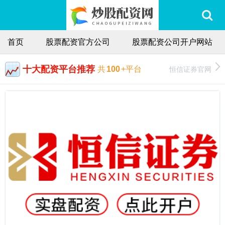
首页
股票配资官方公司
股票配资公司开户网站
十大配资平台推荐
恒信证券官网
共
100
+平台