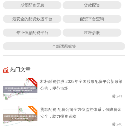
期货配资无息
贷款配资
最安全的配资炒股平台
配资平台查询
专业低息配资平台
杠杆炒股
全部话题标签
热门文章
杠杆融资炒股 2025年全国股票配资平台新政策
公告，规范市场
241
贷款配资 配资公司全方位监控体系，保障资金
安全，助力投资者稳
240