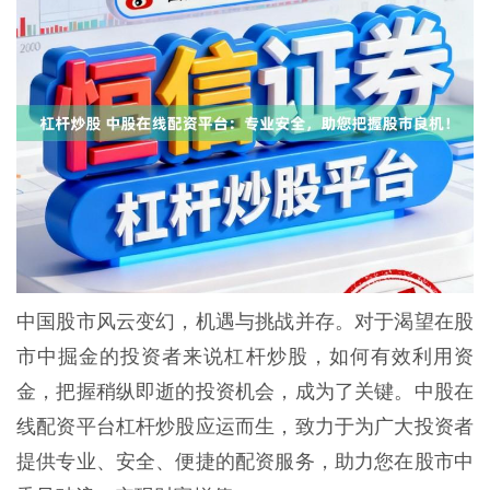
中国股市风云变幻，机遇与挑战并存。对于渴望在股
市中掘金的投资者来说杠杆炒股，如何有效利用资
金，把握稍纵即逝的投资机会，成为了关键。中股在
线配资平台杠杆炒股应运而生，致力于为广大投资者
提供专业、安全、便捷的配资服务，助力您在股市中