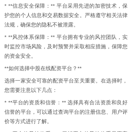
* **信息安全保障：** 平台采用先进的加密技术，保
护您的个人信息和交易数据安全。严格遵守相关法律
法规，确保您的隐私不被泄露。
* **风控体系保障：** 平台拥有专业的风控团队，实
时监控市场风险，及时预警并采取相应措施，保障您
的资金安全。
**如何选择中股在线配资平台？**
选择一家安全可靠的配资平台至关重要。在选择时，
您需要注意以下几点：
* **平台的资质和信誉：** 选择具有合法资质和良好
信誉的平台，可以通过查询平台的注册信息、用户评
价等方式进行了解。