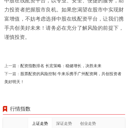
中股在线配资平台，以专业、安全、便捷的服务，助
力投资者把握股市良机。如果您渴望在股市中实现财
富增值，不妨考虑选择中股在线配资平台，让我们携
手共创美好未来！请务必在充分了解风险的前提下，
谨慎投资。
配资指数排名 长宏策略：稳健增长，决胜未来
上一篇：
股票配资的风险控制 牛来乐携手广州配资网，共创投资者
下一篇：
美好明天！
行情指数
上证走势
深证走势
创业走势