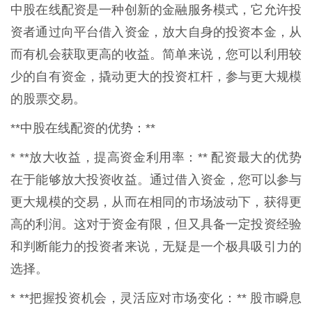
中股在线配资是一种创新的金融服务模式，它允许投
资者通过向平台借入资金，放大自身的投资本金，从
而有机会获取更高的收益。简单来说，您可以利用较
少的自有资金，撬动更大的投资杠杆，参与更大规模
的股票交易。
**中股在线配资的优势：**
* **放大收益，提高资金利用率：** 配资最大的优势
在于能够放大投资收益。通过借入资金，您可以参与
更大规模的交易，从而在相同的市场波动下，获得更
高的利润。这对于资金有限，但又具备一定投资经验
和判断能力的投资者来说，无疑是一个极具吸引力的
选择。
* **把握投资机会，灵活应对市场变化：** 股市瞬息