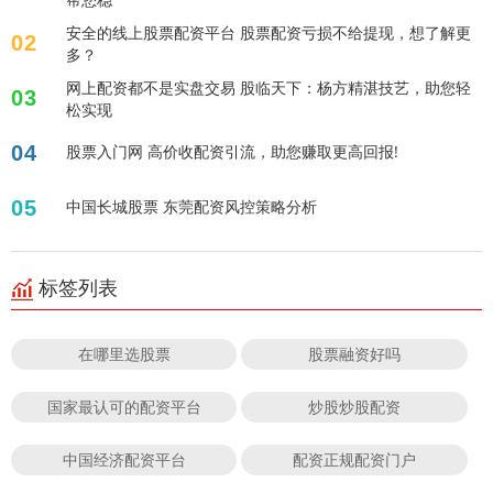
安全的线上股票配资平台 股票配资亏损不给提现，想了解更
02
多？
网上配资都不是实盘交易 股临天下：杨方精湛技艺，助您轻
03
松实现
04
股票入门网 高价收配资引流，助您赚取更高回报!
05
中国长城股票 东莞配资风控策略分析
标签列表
在哪里选股票
股票融资好吗
国家最认可的配资平台
炒股炒股配资
中国经济配资平台
配资正规配资门户