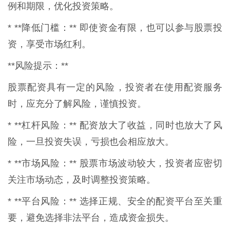
例和期限，优化投资策略。
* **降低门槛：** 即使资金有限，也可以参与股票投
资，享受市场红利。
**风险提示：**
股票配资具有一定的风险，投资者在使用配资服务
时，应充分了解风险，谨慎投资。
* **杠杆风险：** 配资放大了收益，同时也放大了风
险，一旦投资失误，亏损也会相应放大。
* **市场风险：** 股票市场波动较大，投资者应密切
关注市场动态，及时调整投资策略。
* **平台风险：** 选择正规、安全的配资平台至关重
要，避免选择非法平台，造成资金损失。