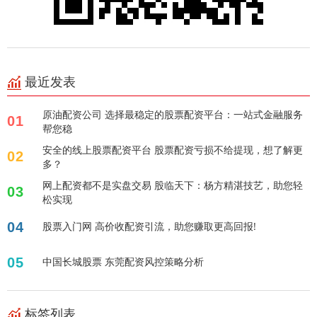
最近发表
原油配资公司 选择最稳定的股票配资平台：一站式金融服务
01
帮您稳
安全的线上股票配资平台 股票配资亏损不给提现，想了解更
02
多？
网上配资都不是实盘交易 股临天下：杨方精湛技艺，助您轻
03
松实现
04
股票入门网 高价收配资引流，助您赚取更高回报!
05
中国长城股票 东莞配资风控策略分析
标签列表