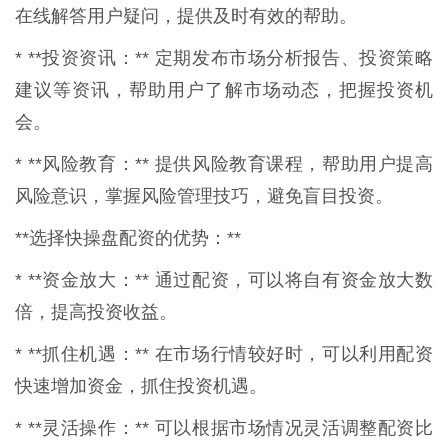
在线解答用户疑问，提供及时有效的帮助。
* **投资资讯：** 定期发布市场分析报告、投资策略
建议等资讯，帮助用户了解市场动态，把握投资机
会。
* **风险教育：** 提供风险教育课程，帮助用户提高
风险意识，掌握风险管理技巧，避免盲目投资。
**选择快操盘配资的优势：**
* **资金放大：** 通过配资，可以将自有资金放大数
倍，提高投资收益。
* **抓住机遇：** 在市场行情较好时，可以利用配资
快速增加资金，抓住投资机遇。
* **灵活操作：** 可以根据市场情况灵活调整配资比