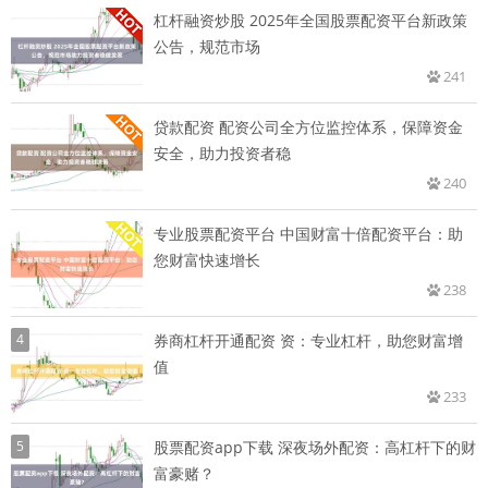
杠杆融资炒股 2025年全国股票配资平台新政策
公告，规范市场
241
贷款配资 配资公司全方位监控体系，保障资金
安全，助力投资者稳
240
专业股票配资平台 中国财富十倍配资平台：助
您财富快速增长
238
4
券商杠杆开通配资 资：专业杠杆，助您财富增
值
233
5
股票配资app下载 深夜场外配资：高杠杆下的财
富豪赌？