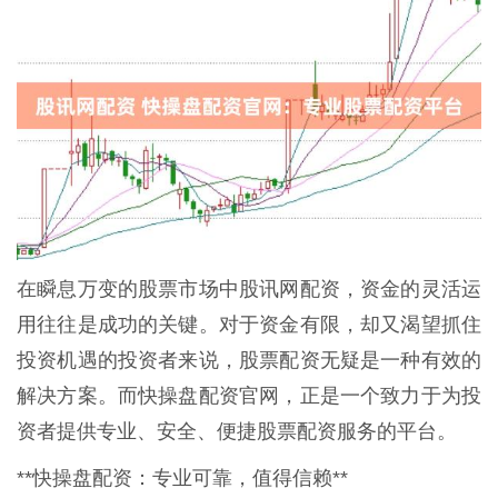
在瞬息万变的股票市场中股讯网配资，资金的灵活运
用往往是成功的关键。对于资金有限，却又渴望抓住
投资机遇的投资者来说，股票配资无疑是一种有效的
解决方案。而快操盘配资官网，正是一个致力于为投
资者提供专业、安全、便捷股票配资服务的平台。
**快操盘配资：专业可靠，值得信赖**