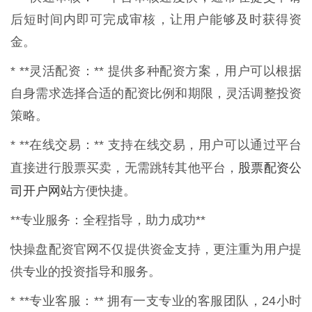
后短时间内即可完成审核，让用户能够及时获得资
金。
* **灵活配资：** 提供多种配资方案，用户可以根据
自身需求选择合适的配资比例和期限，灵活调整投资
策略。
* **在线交易：** 支持在线交易，用户可以通过平台
股票配资公
直接进行股票买卖，无需跳转其他平台，
司开户网站
方便快捷。
**专业服务：全程指导，助力成功**
快操盘配资官网不仅提供资金支持，更注重为用户提
供专业的投资指导和服务。
* **专业客服：** 拥有一支专业的客服团队，24小时