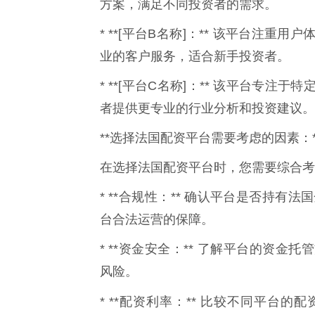
方案，满足不同投资者的需求。
* **[平台B名称]：** 该平台注
业的客户服务，适合新手投资者。
* **[平台C名称]：** 该平台专
者提供更专业的行业分析和投资建议。
**选择法国配资平台需要考虑的因素：*
在选择法国配资平台时，您需要综合考
* **合规性：** 确认平台是否持
台合法运营的保障。
* **资金安全：** 了解平台的资
风险。
* **配资利率：** 比较不同平台的