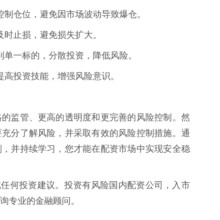
杆，控制仓位，避免因市场波动导致爆仓。
时，及时止损，避免损失扩大。
投入到单一标的，分散投资，降低风险。
识，提高投资技能，增强风险意识。
格的监管、更高的透明度和更完善的风险控制。然
要充分了解风险，并采取有效的风险控制措施。通
划，并持续学习，您才能在配资市场中实现安全稳
构成任何投资建议。投资有风险国内配资公司，入市
询专业的金融顾问。