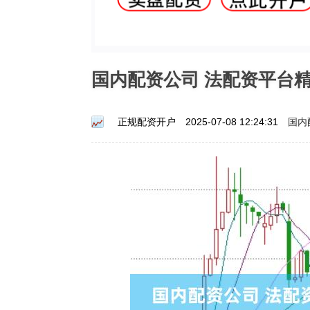
国内配资公司 法配资平台
国内
正规配资开户
2025-07-08 12:24:31