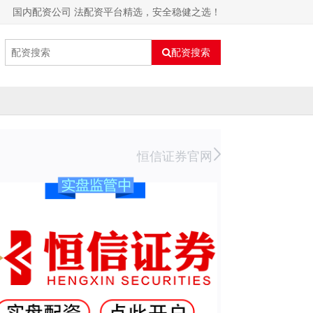
国内配资公司 法配资平台精选，安全稳健之选！
配资搜索
恒信证券官网