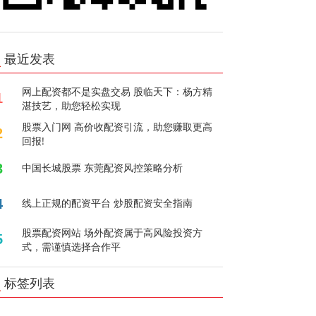
最近发表
网上配资都不是实盘交易 股临天下：杨方精
1
湛技艺，助您轻松实现
股票入门网 高价收配资引流，助您赚取更高
2
回报!
3
中国长城股票 东莞配资风控策略分析
4
线上正规的配资平台 炒股配资安全指南
股票配资网站 场外配资属于高风险投资方
5
式，需谨慎选择合作平
标签列表