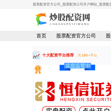
股票配资官方公司_股票配资公司开户网站_股票配
首页
股票配资官方公司
股
十大配资平台推荐
共
100
+平台