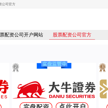
资公司官方
票配资公司开户网站
股票配资公司官方