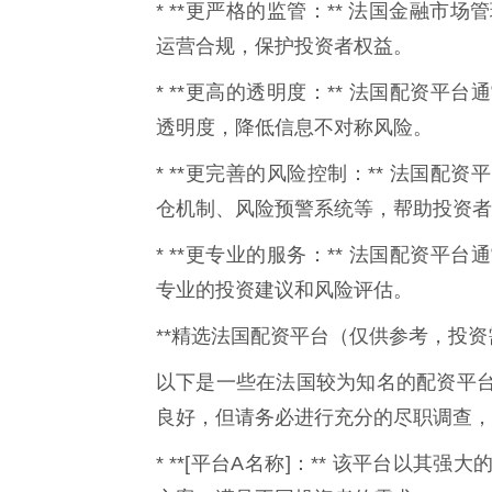
* **更严格的监管：** 法国金融
运营合规，保护投资者权益。
* **更高的透明度：** 法国配资
透明度，降低信息不对称风险。
* **更完善的风险控制：** 法国
仓机制、风险预警系统等，帮助投资者
* **更专业的服务：** 法国配资
专业的投资建议和风险评估。
**精选法国配资平台（仅供参考，投资
以下是一些在法国较为知名的配资平
良好，但请务必进行充分的尽职调查，
* **[平台A名称]：** 该平台以