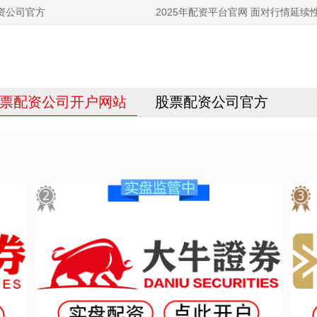
资公司官方
2025年配资平台官网 面对行情延
票配资公司开户网站
股票配资公司官方