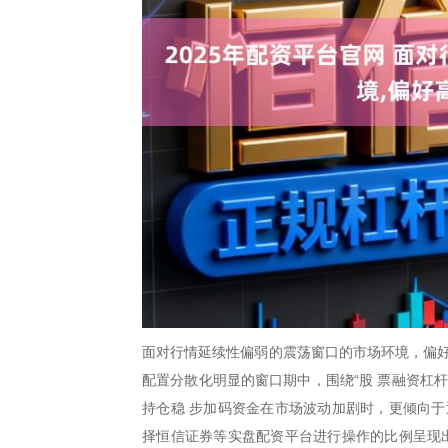
面对行情延续性偏弱的震荡窗口的市场环境，偏好
配置分散化明显的窗口期中，围绕“股 票融资杠
持仓稳 步加码资金在市场波动加剧时，更倾向于
择恒信证券等实盘配资平台进行操作的比例呈现出