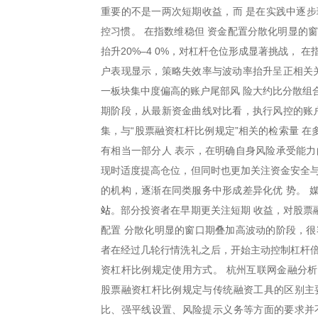
重要的不是一两次短期收益，而 是在实践中逐步
控习惯。 在指数维稳但 资金配置分散化明显的
抬升20%–4 0%，对杠杆仓位形成显著挑战，
户表现显示，策略失效率与波动率抬升呈正相关关
一板块集中度偏高的账户尾部风 险大约比分散组合
期阶段，从最新资金曲线对比看，执行风控的账户
集，与“股票融资杠杆比例规定”相关的检索量 
有相当一部分人 表示，在明确自身风险承受能力
现时适度提高仓位，但同时也更加关注资金安全与
的机构，逐渐在同类服务中形成差异化优 势。 
站
。部分投资者在早期更关注短期 收益，对股票
配置 分散化明显的窗口期叠加高波动的阶段，很
者在经过几轮行情洗礼之后，开始主动控制杠杆倍
资杠杆比例规定使用方式。 杭州互联网金融分
股票融资杠杆比例规定与传统融资工具的区别主
比、强平线设置、风险提示义务等方面的要求并