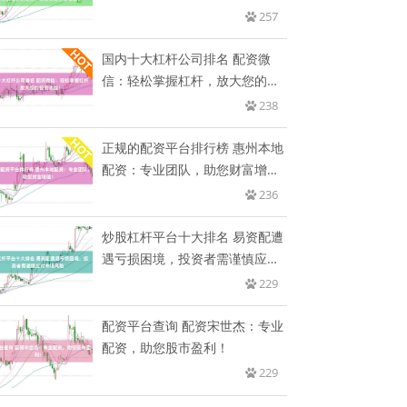
257
国内十大杠杆公司排名 配资微
信：轻松掌握杠杆，放大您的投
资收
238
正规的配资平台排行榜 惠州本地
配资：专业团队，助您财富增
值！
236
炒股杠杆平台十大排名 易资配遭
遇亏损困境，投资者需谨慎应对
市
229
配资平台查询 配资宋世杰：专业
配资，助您股市盈利！
229