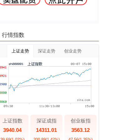
行情指数
上证走势
深证走势
创业走势
上证指数
深证成指
创业板指
3940.04
14311.01
3563.12
39.69
(1.02%)
200.89
(1.42%)
47.56
(1.35%)